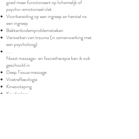
goed meer functioneert op lichamelijk of
psycho-emotioneel vlak
Voorbereiding op een ingreep en herstel na
een ingreep
Bekkenbodemproblematieken
Verwerken van trauma (in samenwerking met
een psycholoog)
.....
Naast massage- en fasciatherapie ben ik ook
geschoold in
Deep Tissue massage
Voetreflexologie
Kinesiotaping
Kruidenleer
...
Praktische gegevens:
Myriam De Coster