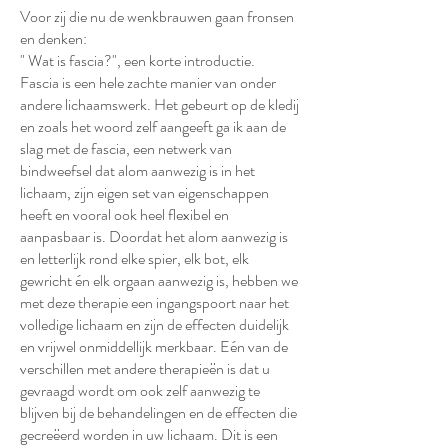
Voor zij die nu de wenkbrauwen gaan fronsen
en denken:
" Wat is fascia?", een korte introductie.
Fascia is een hele zachte manier van onder
andere lichaamswerk. Het gebeurt op de kledij
en zoals het woord zelf aangeeft ga ik aan de
slag met de fascia, een netwerk van
bindweefsel dat alom aanwezig is in het
lichaam, zijn eigen set van eigenschappen
heeft en vooral ook heel flexibel en
aanpasbaar is. Doordat het alom aanwezig is
en letterlijk rond elke spier, elk bot, elk
gewricht én elk orgaan aanwezig is, hebben we
met deze therapie een ingangspoort naar het
volledige lichaam en zijn de effecten duidelijk
en vrijwel onmiddellijk merkbaar. Eén van de
verschillen met andere therapieën is dat u
gevraagd wordt om ook zelf aanwezig te
blijven bij de behandelingen en de effecten die
gecreëerd worden in uw lichaam. Dit is een