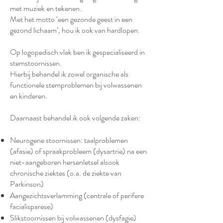
met muziek en tekenen.
Met het motto ‘een gezonde geest in een
gezond lichaam’, hou ik ook van hardlopen.
Op logopedisch vlak ben ik gespecialiseerd in
stemstoornissen.
Hierbij behandel ik zowel organische als
functionele stemproblemen bij volwassenen
en kinderen.
Daarnaast behandel ik ook volgende zaken:
Neurogene stoornissen: taalproblemen
(afasie) of spraakprobleem (dysartrie) na een
niet-aangeboren hersenletsel alsook
chronische ziektes (o.a. de ziekte van
Parkinson)
Aangezichtsverlamming (centrale of perifere
facialisparese)
Slikstoornissen bij volwassenen (dysfagie)