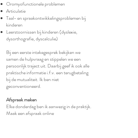
Oromyofunctionele problemen
Articulatie
Taal- en spraakontwikkelingsproblemen bij
kinderen
Leerstoornissen bij kinderen (dyslexie,
dysorthografie, dyscalculie)
Bij een eerste intakegesprek bekijken we
samen de hulpvraag en stippelen we een
persoonlijk traject uit. Daarbij geef ik ook alle
praktische informatie i.f.v. een terugbetaling
bij de mutualiteit. Ik ben niet
geconventioneerd.
Afspraak maken
Elke donderdag ben ik aanwezig in de praktijk.
Maak een afspraak online
via
https://rosa.be/nl/hp/jozefien-watte/?
highlights=60801
Of bellen naar
0472/74.49.07